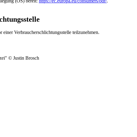
ilegung (OS) bereit:
https://ec.europa.eu/consumers/odr/
.
chtungs­stelle
vor einer Verbraucherschlichtungsstelle teilzunehmen.
zei" © Justin Brosch