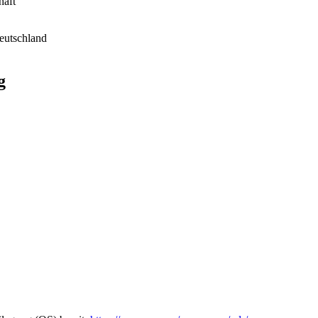
haft
eutschland
g